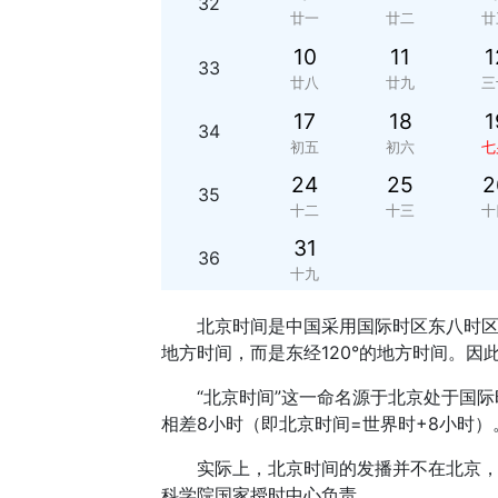
32
廿一
廿二
廿
10
11
1
33
廿八
廿九
三
17
18
1
34
初五
初六
七
24
25
2
35
十二
十三
十
31
36
十九
北京时间是中国采用国际时区东八时区的
地方时间，而是东经120°的地方时间。因
“北京时间”这一命名源于北京处于国
相差8小时（即北京时间=世界时+8小时）
实际上，北京时间的发播并不在北京
科学院国家授时中心负责。