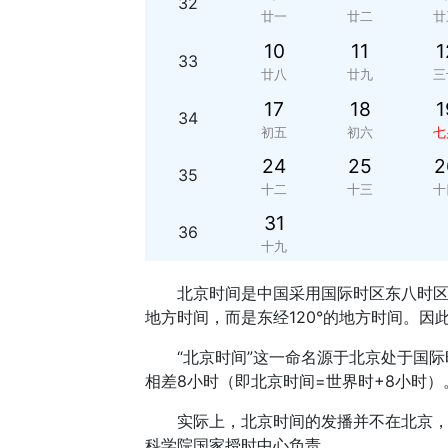
32
廿一
廿二
廿
10
11
1
33
廿八
廿九
三
17
18
1
34
初五
初六
七
24
25
2
35
十二
十三
十
31
36
十九
北京时间是中国采用国际时区东八时区的
地方时间，而是东经120°的地方时间。因
“北京时间”这一命名源于北京处于国
相差8小时（即北京时间=世界时+8小时）
实际上，北京时间的发播并不在北京
科学院国家授时中心负责。